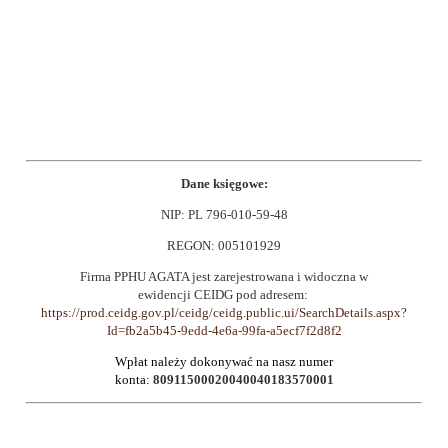
Dane księgowe:
NIP: PL 796-010-59-48
REGON: 005101929
Firma PPHU AGATA jest zarejestrowana i widoczna w
ewidencji CEIDG pod adresem:
https://prod.ceidg.gov.pl/ceidg/ceidg.public.ui/SearchDetails.aspx?
Id=fb2a5b45-9edd-4e6a-99fa-a5ecf7f2d8f2
Wpłat należy dokonywać na nasz numer
konta:
80911500020040040183570001