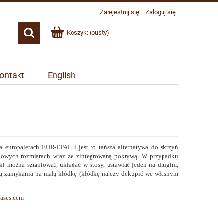
Zarejestruj się
Zaloguj się
Koszyk:
(pusty)
ontakt
English
uropaletach EUR-EPAL i jest to tańsza alternatywa do skrzyń
ardowych rozmiarach wraz ze zintegrowaną pokrywą. W przypadku
i można sztaplować, układać w stosy, ustawiać jeden na drugim,
 zamykania na małą kłódkę (kłódkę należy dokupić we własnym
cases.com