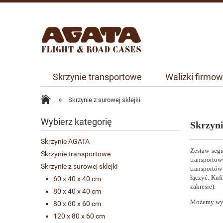
Skrzynie transportowe
Walizki firmo
»
Skrzynie z surowej sklejki
Wybierz kategorię
Skrzyn
Skrzynie AGATA
Zestaw seg
Skrzynie transportowe
transporto
Skrzynie z surowej sklejki
transportów
łączyć. Ku
60 x 40 x 40 cm
zakresie).
80 x 40 x 40 cm
Możemy wyko
80 x 60 x 60 cm
120 x 80 x 60 cm