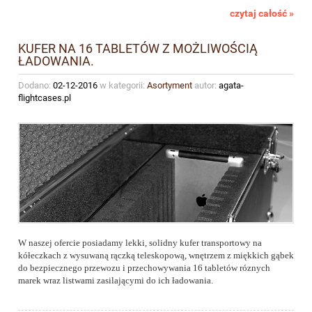
czytaj całość »
KUFER NA 16 TABLETÓW Z MOŻLIWOŚCIĄ
ŁADOWANIA.
Dodano:
02-12-2016
w kategorii:
Asortyment
autor:
agata-
flightcases.pl
W naszej ofercie posiadamy lekki, solidny kufer transportowy na
kółeczkach z wysuwaną rączką teleskopową, wnętrzem z miękkich gąbek
do bezpiecznego przewozu i przechowywania 16 tabletów róznych
marek wraz listwami zasilającymi do ich ładowania.