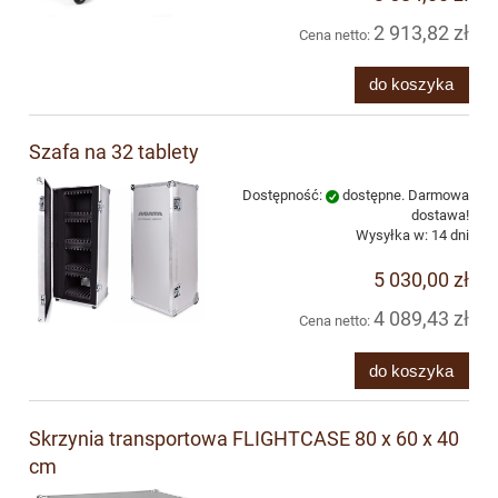
2 913,82 zł
Cena netto:
do koszyka
Szafa na 32 tablety
Dostępność:
dostępne. Darmowa
dostawa!
Wysyłka w:
14 dni
5 030,00 zł
4 089,43 zł
Cena netto:
do koszyka
Skrzynia transportowa FLIGHTCASE 80 x 60 x 40
cm