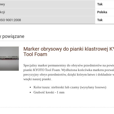
owy
Tak
kcji
Polska
t ISO 9001:2008
Tak
y powiązane
Marker obrysowy do pianki klastrowej 
Tool Foam
Specjalny marker permanentny do obrysów przedmiotów na powi
pianki KYOTO Tool Foam. Wydłużona końcówka markera pozwal
precyzyjny obrys przedmiotów, dzięki którym łatwo i dokładnie
wnęki naszej pianki.
Kolor tuszu: niebieski lub czarny (wysyłany losowo)
Grubość kreski - 1 mm