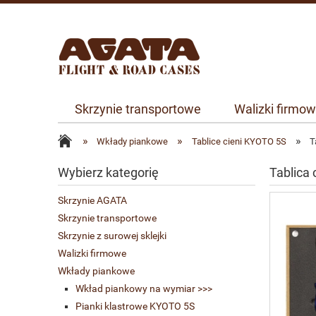
Skrzynie transportowe
Walizki firmo
»
»
»
Wkłady piankowe
Tablice cieni KYOTO 5S
T
Wybierz kategorię
Tablica 
Skrzynie AGATA
Skrzynie transportowe
Skrzynie z surowej sklejki
Walizki firmowe
Wkłady piankowe
Wkład piankowy na wymiar >>>
Pianki klastrowe KYOTO 5S