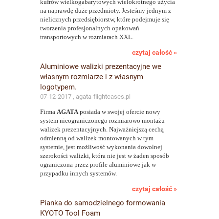
kufrów wielkogabarytowych wielokrotnego użycia
na naprawdę duże przedmioty. Jesteśmy jednym z
nielicznych przedsiębiorstw, które podejmuje się
tworzenia profesjonalnych opakowań
transportowych w rozmiarach XXL.
czytaj całość »
Aluminiowe walizki prezentacyjne we
własnym rozmiarze i z własnym
logotypem.
07-12-2017 , agata-flightcases.pl
Firma
AGATA
posiada w swojej ofercie nowy
system nieograniczonego rozmiarowo montażu
walizek prezentacyjnych. Najważniejszą cechą
odmienną od walizek montowanych w tym
systemie, jest możliwość wykonania dowolnej
szerokości walizki, która nie jest w żaden sposób
ograniczona przez profile aluminiowe jak w
przypadku innych systemów.
czytaj całość »
Pianka do samodzielnego formowania
KYOTO Tool Foam