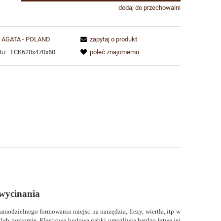
dodaj do przechowalni
AGATA - POLAND
zapytaj o produkt
tu:
TCK620x470x60
poleć znajomemu
wycinania
amodzielnego formowania miejsc na narzędzia, frezy, wiertła, itp w
e lub poziomie.
Klastrowa budowa gąbki umożliwia bardzo łatwe jej