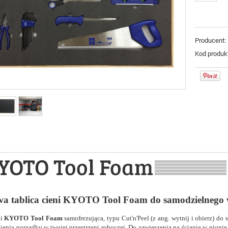
Producent:
Kod produk
a tablica cieni KYOTO Tool Foam do samodzielnego 
ni
KYOTO Tool Foam
samofrezująca, typu Cut'n'Peel
(z ang. wytnij i obierz)
do s
ienia porządku w twojej przestrzeni roboczej. Do zawieszenia na ścianie w pioni