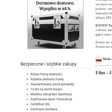
wycięcie no
posłuży na
manualnych
sklepie DIY 
KYOTO To
ochrony nas
gąbce natyc
Zestaw nie 
Zestaw nie 
Made 
Bezpieczne i szybkie zakupy
Film - 
Różne formy płatności
Szybkie płatności kartą
Gwarantowany zwrot pieniędzy
14 dni na zwrot towaru
Możliwy zakup bez rejestracji
Szyfrowane dane i transakcje
Certyfikat SSL
Darmowa dostawa