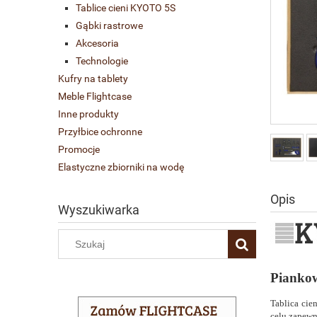
Tablice cieni KYOTO 5S
Gąbki rastrowe
Akcesoria
Technologie
Kufry na tablety
Meble Flightcase
Inne produkty
Przyłbice ochronne
Promocje
Elastyczne zbiorniki na wodę
Opis
Wyszukiwarka
Piankow
Tablica cie
celu
zapewn