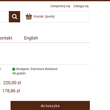
Zarejestruj się
Zaloguj się
Koszyk:
(pusty)
ontakt
English
ć:
dostępne. Darmowa dostawa!
:
48 godzin
220,00 zł
:
178,86 zł
do koszyka
.