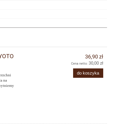
KYOTO
36,90 zł
30,00 zł
Cena netto:
do koszyka
erzchni
a na
 wytniemy