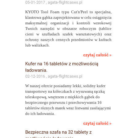
05-01-2017 , agata-flightcases.pl
KYOTO Tool Foam typu Cut'n'Peel to specjalna,
klastrowa gąbka zaprojektowana w celu osiągnięcia
maksymalnej organizacji i kontroli wzrokowej
Twoich narzędzi w obszarze roboczym (tablice
cieni w szufladach szafek warsztatowych) oraz
ochrony naszych cennych przedmiotów w kufrach
lub walizkach.
czytaj całość »
Kufer na 16 tabletów z możliwością
ładowania.
02-12-2016 , agata-flightcases.pl
W naszej ofercie posiadamy lekki, solidny kufer
transportowy na kółeczkach z wysuwaną rączką
teleskopową, wnętrzem z miękkich gąbek do
bezpiecznego przewozu i przechowywania 16
tabletów róznych marek wraz listwami zasilającymi
do ich ładowania.
czytaj całość »
Bezpieczna szafa na 32 tablety z