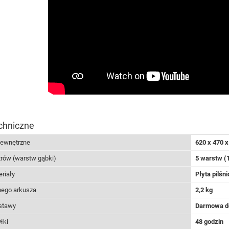
chniczne
zewnętrzne
620 x 470 
trów (warstw gąbki)
5 warstw (1
riały
Płyta pilś
nego arkusza
2,2 kg
stawy
Darmowa d
łki
48 godzin