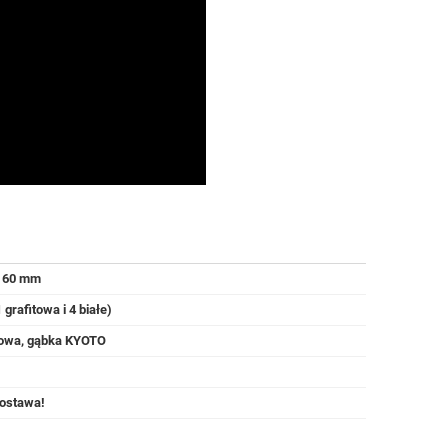
x 60 mm
 grafitowa i 4 białe)
niowa, gąbka KYOTO
ostawa!