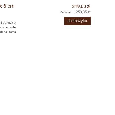
 x 6 cm
319,00 zł
259,35 zł
Cena netto:
do koszyka
 i obierz)
w
zia w celu
niana rama