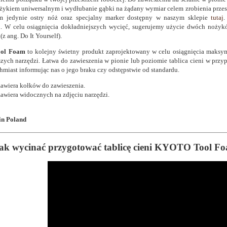
żykiem uniwersalnym i wydłubanie gąbki na żądany wymiar celem zrobienia przes
m jedynie ostry nóż oraz specjalny marker dostępny w naszym sklepie
tutaj
.
. W celu osiągnięcia dokładniejszych wycięć, sugerujemy użycie dwóch noż
(z ang. Do It Yourself).
ol Foam
to kolejny świetny produkt zaprojektowany w celu osiągnięcia maksym
zych narzędzi. Łatwa do zawieszenia w pionie lub poziomie tablica cieni w przy
hmiast informując nas o jego braku czy odstępstwie od standardu.
zawiera kołków do zawieszenia.
zawiera widocznych na zdjęciu narzędzi.
in Poland
Jak wycinać przygotować tablicę cieni KYOTO Tool F