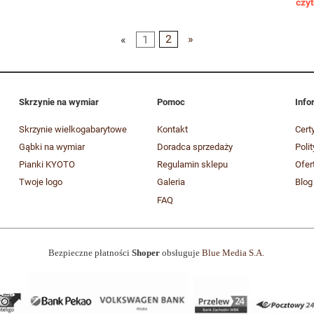
czyt
«
1
2
»
Skrzynie na wymiar
Pomoc
Info
Skrzynie wielkogabarytowe
Kontakt
Cert
Gąbki na wymiar
Doradca sprzedaży
Poli
Pianki KYOTO
Regulamin sklepu
Ofer
Twoje logo
Galeria
Blog
FAQ
Bezpieczne płatności
Shoper
obsługuje
Blue Media S.A.