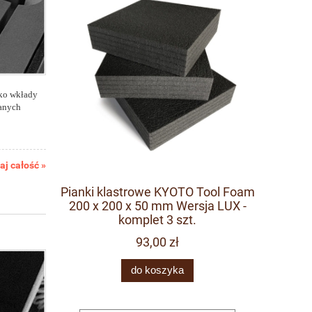
ako wkłady
wanych
aj całość »
 pianki
Pianki klastrowe KYOTO Tool Foam
Tablica c
ol Foam
200 x 200 x 50 mm Wersja LUX -
komplet 3 szt.
93,00 zł
do koszyka