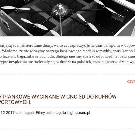
pasją są zdalnie sterowane drony, warto zabezpieczyć je na czas transportu w odpo
 Wiadomo, że nie włożymy naszego kosztownego modelu w zwykły, szary karton 
 luzem w bagażniku samochodu, dlatego musimy znaleźć odpowiednie rozwiązan
zyjne urządzenia nie rozleciały się w drodze na polskich, czasami jeszcze dziuraw
czyt
 PIANKOWE WYCINANE W CNC 3D DO KUFRÓW
PORTOWYCH.
-12-2017
w kategorii:
Filmy
autor:
agata-flightcases.pl