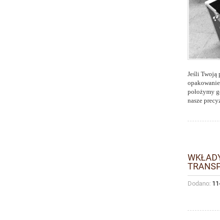
Jeśli Twoją 
opakowanie.
położymy go
nasze precy
WKŁADY
TRANS
Dodano:
11