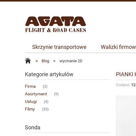
Skrzynie transportowe
Walizki firmo
»
»
Blog
wycinanie 2D
Kategorie artykułów
PIANKI
Dodano:
12
Firma
(2)
Asortyment
(9)
Usługi
(4)
Filmy
(33)
Sonda