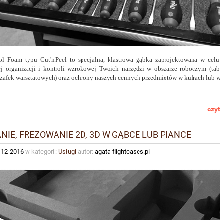
 Foam typu Cut'n'Peel to specjalna, klastrowa gąbka zaprojektowana w celu 
 organizacji i kontroli wzrokowej Twoich narzędzi w obszarze roboczym (tab
szafek warsztatowych) oraz ochrony naszych cennych przedmiotów w kufrach lub w
czyt
NIE, FREZOWANIE 2D, 3D W GĄBCE LUB PIANCE
-12-2016
w kategorii:
Usługi
autor:
agata-flightcases.pl