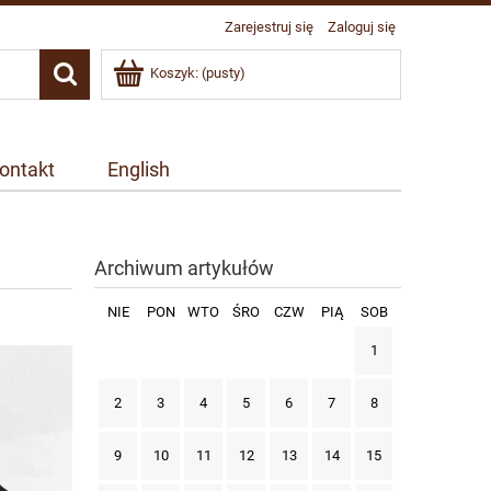
Zarejestruj się
Zaloguj się
Koszyk:
(pusty)
ontakt
English
Archiwum artykułów
NIE
PON
WTO
ŚRO
CZW
PIĄ
SOB
1
2
3
4
5
6
7
8
9
10
11
12
13
14
15