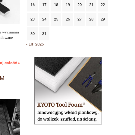
16
17
18
19
20
21
22
23
24
25
26
27
28
29
h wycinania
30
31
zadawane
« LIP 2026
aj całość »
AM