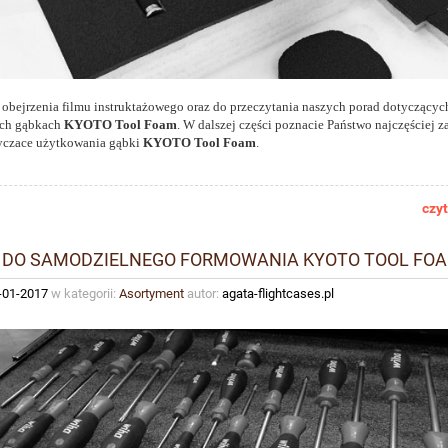
obejrzenia filmu instruktażowego oraz do przeczytania naszych porad dotyczącyc
ych gąbkach
KYOTO Tool Foam
. W dalszej części poznacie Państwo najczęściej 
yczace użytkowania gąbki
KYOTO Tool Foam
.
czyt
 DO SAMODZIELNEGO FORMOWANIA KYOTO TOOL FO
-01-2017
w kategorii:
Asortyment
autor:
agata-flightcases.pl