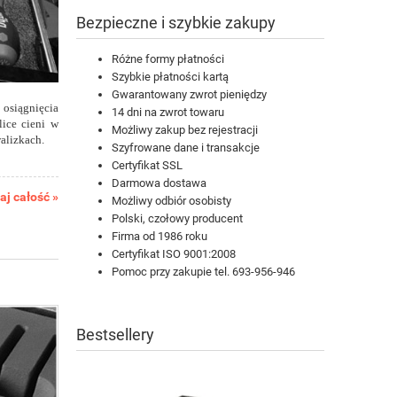
Bezpieczne i szybkie zakupy
Różne formy płatności
Szybkie płatności kartą
Gwarantowany zwrot pieniędzy
osiągnięcia
14 dni na zwrot towaru
lice cieni w
Możliwy zakup bez rejestracji
alizkach.
Szyfrowane dane i transakcje
Certyfikat SSL
Darmowa dostawa
aj całość »
Możliwy odbiór osobisty
Polski, czołowy producent
Firma od 1986 roku
Certyfikat ISO 9001:2008
Pomoc przy zakupie tel. 693-956-946
Bestsellery