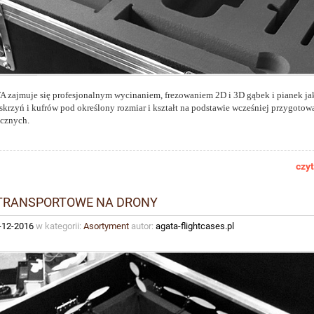
 zajmuje się profesjonalnym wycinaniem, frezowaniem 2D i 3D gąbek i pianek j
 skrzyń i kufrów pod określony rozmiar i kształt na podstawie wcześniej przygoto
icznych.
czyt
Marker obrysowy do
TRANSPORTOWE NA DRONY
klastrowej KYOTO To
-12-2016
w kategorii:
Asortyment
autor:
agata-flightcases.pl
36,90 zł
do koszyka