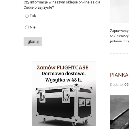
Czy informacje w naszym sklepie on-line są dla
Ciebie przejrzyste?
Tak
Nie
Zapraszamy 
w klastrow
głosuj
pytania dot
PIANKA
Dodano:
05