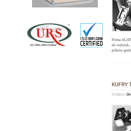
Firma AGATA
do walizek,
plików graf
KUFRY 
Dodano:
06