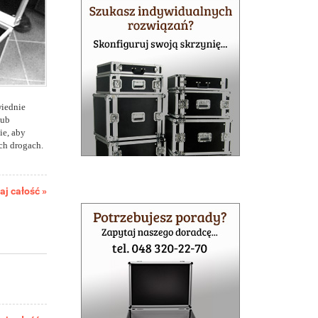
wiednie
lub
ie, aby
ych drogach.
aj całość »